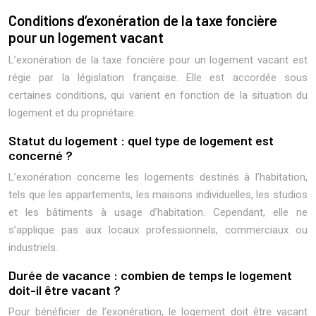
Conditions d’exonération de la taxe foncière
pour un logement vacant
L’exonération de la taxe foncière pour un logement vacant est
régie par la législation française. Elle est accordée sous
certaines conditions, qui varient en fonction de la situation du
logement et du propriétaire.
Statut du logement : quel type de logement est
concerné ?
L’exonération concerne les logements destinés à l’habitation,
tels que les appartements, les maisons individuelles, les studios
et les bâtiments à usage d’habitation. Cependant, elle ne
s’applique pas aux locaux professionnels, commerciaux ou
industriels.
Durée de vacance : combien de temps le logement
doit-il être vacant ?
Pour bénéficier de l’exonération, le logement doit être vacant