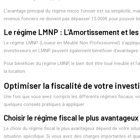
L’avantage principal du régime micro-foncier est sa simplicité, ma
revenus fonciers ne doivent pas dépasser 15 000€ pour pouvoir bé
Le régime LMNP : L’Amortissement et les
Le régime LMNP (Loueur en Meublé Non Professionnel) s’applique au
investisseurs en LMNP peuvent également bénéficier d’avantages fisc
Pour bénéficier du régime LMNP, le bien doit être loué meublé et 
la location.
Optimiser la fiscalité de votre invest
Une fois que vous avez compris les différents régimes fiscaux, vo
quelques conseils pratiques à appliquer.
Choisir le régime fiscal le plus avantageux
Le choix du régime fiscal le plus avantageux dépend de votre situa
situation spécifique. Si vous avez des charges importantes et que