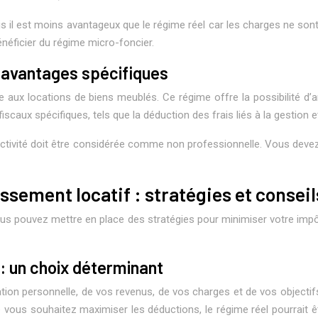
is il est moins avantageux que le régime réel car les charges ne so
néficier du régime micro-foncier.
 avantages spécifiques
x locations de biens meublés. Ce régime offre la possibilité d’amo
aux spécifiques, tels que la déduction des frais liés à la gestion et
l’activité doit être considérée comme non professionnelle. Vous dev
issement locatif : stratégies et consei
us pouvez mettre en place des stratégies pour minimiser votre impô
 : un choix déterminant
tion personnelle, de vos revenus, de vos charges et de vos objectif
 vous souhaitez maximiser les déductions, le régime réel pourrait êt