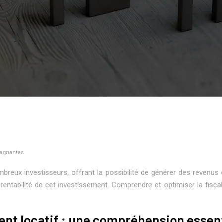
 gagnantes
mbreux investisseurs, offrant la possibilité de générer des revenus
 rentabilité de cet investissement. Comprendre et optimiser la fis
ent locatif : une compréhension essent