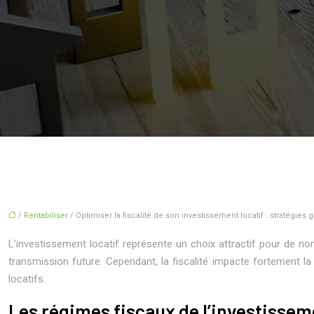
/
Rentabiliser
/ Optimiser la fiscalité de son investissement locatif : stratégies
L’investissement locatif représente un choix attractif pour de no
transmission future. Cependant, la fiscalité impacte fortement la
locatifs.
Les régimes fiscaux de l’investissem