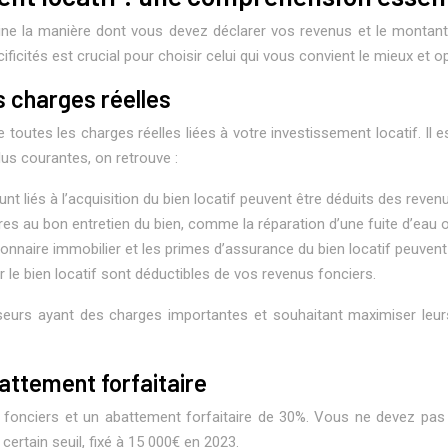
rmine la manière dont vous devez déclarer vos revenus et le montan
ficités est crucial pour choisir celui qui vous convient le mieux et op
es charges réelles
re toutes les charges réelles liées à votre investissement locatif. I
lus courantes, on retrouve :
unt liés à l’acquisition du bien locatif peuvent être déduits des reven
aires au bon entretien du bien, comme la réparation d’une fuite d’eau
ionnaire immobilier et les primes d’assurance du bien locatif peuvent
 le bien locatif sont déductibles de vos revenus fonciers.
isseurs ayant des charges importantes et souhaitant maximiser leur
attement forfaitaire
fonciers et un abattement forfaitaire de 30%. Vous ne devez pas dé
certain seuil, fixé à 15 000€ en 2023.