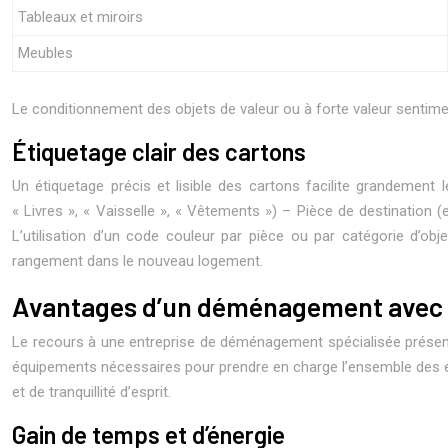
Tableaux et miroirs
Meubles
Le conditionnement des objets de valeur ou à forte valeur sentimen
Étiquetage clair des cartons
Un étiquetage précis et lisible des cartons facilite grandement 
« Livres », « Vaisselle », « Vêtements ») – Pièce de destination (
L’utilisation d’un code couleur par pièce ou par catégorie d’ob
rangement dans le nouveau logement.
Avantages d’un déménagement avec 
Le recours à une entreprise de déménagement spécialisée présen
équipements nécessaires pour prendre en charge l’ensemble des étape
et de tranquillité d’esprit.
Gain de temps et d’énergie