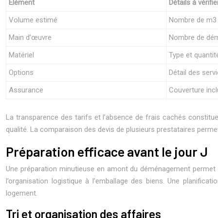
Élément
Détails à vérifie
Volume estimé
Nombre de m3 
Main d’œuvre
Nombre de démé
Matériel
Type et quantit
Options
Détail des ser
Assurance
Couverture inc
La transparence des tarifs et l’absence de frais cachés constitue
qualité. La comparaison des devis de plusieurs prestataires permet d’
Préparation efficace avant le jour J
Une préparation minutieuse en amont du déménagement permet d’op
l’organisation logistique à l’emballage des biens. Une planificati
logement.
Tri et organisation des affaires