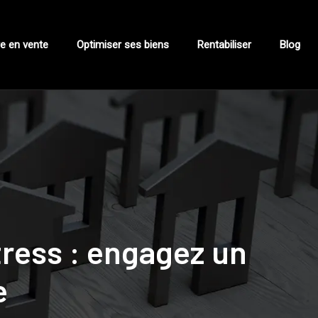
e en vente
Optimiser ses biens
Rentabiliser
Blog
ress : engagez un
e