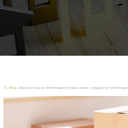
/
Blog
/ Assurez-vous un déménagement sans stress : engagez un déménageu