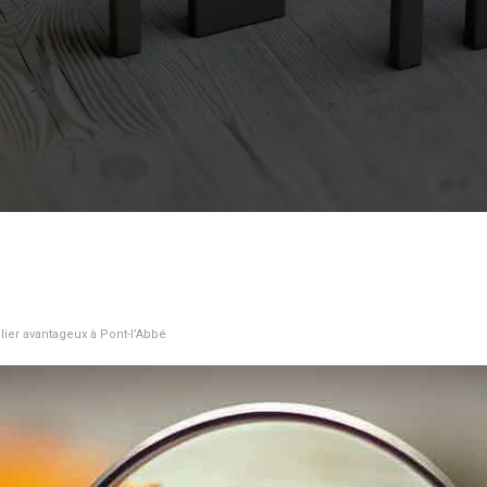
ier avantageux à Pont-l’Abbé