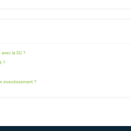
 avec la SG ?
é ?
on investissement ?