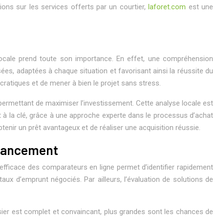
ions sur les services offerts par un courtier,
laforet.com
est une
ise locale prend toute son importance. En effet, une compréhension
es, adaptées à chaque situation et favorisant ainsi la réussite du
cratiques et de mener à bien le projet sans stress.
é, permettant de maximiser l’investissement. Cette analyse locale est
st à la clé, grâce à une approche experte dans le processus d’achat
btenir un prêt avantageux et de réaliser une acquisition réussie.
inancement
n efficace des comparateurs en ligne permet d’identifier rapidement
 taux d’emprunt négociés. Par ailleurs, l’évaluation de solutions de
sier est complet et convaincant, plus grandes sont les chances de