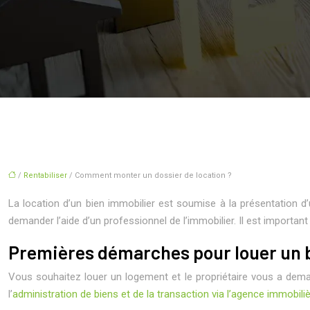
/
Rentabiliser
/ Comment monter un dossier de location ?
La location d’un bien immobilier est soumise à la présentation 
demander l’aide d’un professionnel de l’immobilier. Il est importa
Premières démarches pour louer un 
Vous souhaitez louer un logement et le propriétaire vous a dema
l’
administration de biens et de la transaction via l’agence immob