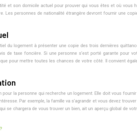
entité et son domicile actuel pour prouver qui vous êtes et où vous
e. Les personnes de nationalité étrangère devront fournir une copie d
uel
tiel du logement à présenter une copie des trois dernières quittanc
is de taxe foncière. Si une personne s’est porté garante pour votr
ue pour mettre toutes les chances de votre côté. Il convient égale
ation
n pour la personne qui recherche un logement. Elle doit vous fournir
éresse. Par exemple, la famille va s’agrandir et vous devez trouver u
r qui se chargera de vous trouver un bien, ait un aperçu global de votr
s?