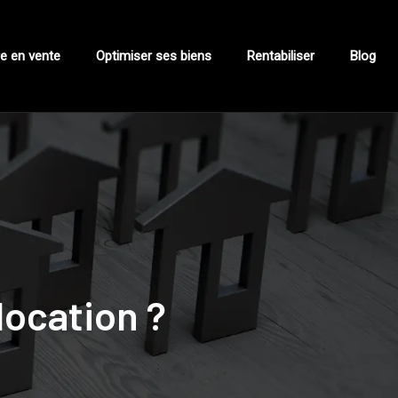
e en vente
Optimiser ses biens
Rentabiliser
Blog
ocation ?