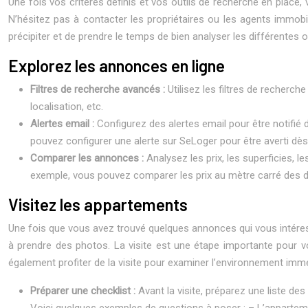
Une fois vos critères définis et vos outils de recherche en place
N’hésitez pas à contacter les propriétaires ou les agents immobil
précipiter et de prendre le temps de bien analyser les différentes o
Explorez les annonces en ligne
Filtres de recherche avancés :
Utilisez les filtres de recherc
localisation, etc.
Alertes email :
Configurez des alertes email pour être notifi
pouvez configurer une alerte sur SeLoger pour être averti d
Comparer les annonces :
Analysez les prix, les superficies, l
exemple, vous pouvez comparer les prix au mètre carré des di
Visitez les appartements
Une fois que vous avez trouvé quelques annonces qui vous intéress
à prendre des photos. La visite est une étape importante pour v
également profiter de la visite pour examiner l’environnement immé
Préparer une checklist :
Avant la visite, préparez une liste de
Voici quelques exemples de questions à poser :
– L’appartem