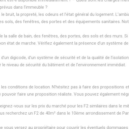
x prévus dans l’immeuble ?
le, le bruit, la propreté, les odeurs et l’état général du logement. L
s, des sols, des fenêtres, des portes et des équipements sanitaires
e, de la salle de bain, des fenêtres, des portes, des sols et des mur
 bon état de marche. Vérifiez également la présence d’un système de ve
 d’un digicode, d’un système de sécurité et de la qualité de l’isolati
ur le niveau de sécurité du bâtiment et de l’environnement immédiat.
t les conditions de location. N’hésitez pas à faire des propositions e
 pouvoir faire une proposition réaliste. Vous pouvez également négoci
eignez-vous sur les prix du marché pour les F2 similaires dans le m
 vous recherchez un F2 de 40m² dans le 10ème arrondissement de Pari
ue vous versez au propriétaire pour couvrir les éventuels dommages