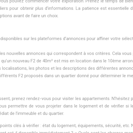
, vous pouvez commencer votre exploration. Prenez le temps de bien 
iers pour obtenir plus d’informations. La patience est essentielle
ptions avant de faire un choix.
he disponibles sur les plateformes d’annonces pour affiner votre sélec
é des nouvelles annonces qui correspondent à vos critères. Cela vous
ès qu’un nouveau F2 de 40m² est mis en location dans le 10ème arron
es localisations, les photos et les descriptions des différentes annonc
fférents F2 proposés dans un quartier donné pour déterminer le meill
ent, prenez rendez-vous pour visiter les appartements. N’hésitez pa
ous permettre de vous projeter dans le logement et de vérifier si 
diat de l’immeuble et du quartier.
s points clés à vérifier : état du logement, équipements, sécurité, et
ent est-il disponible immédiatement ?
– Quels sont les charges men