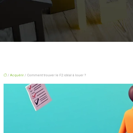
/
Acquérir
/ Comment trouver le F2 idéal à louer ?