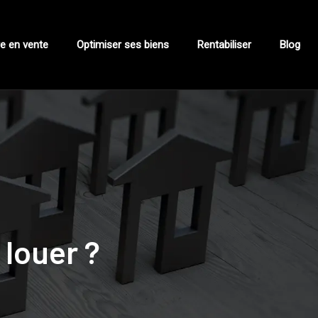
e en vente
Optimiser ses biens
Rentabiliser
Blog
 louer ?