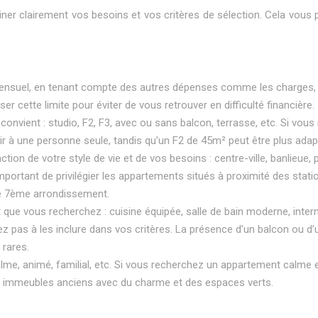
miner clairement vos besoins et vos critères de sélection. Cela vou
mensuel, en tenant compte des autres dépenses comme les charges, le
r cette limite pour éviter de vous retrouver en difficulté financière.
convient : studio, F2, F3, avec ou sans balcon, terrasse, etc. Si vou
 à une personne seule, tandis qu’un F2 de 45m² peut être plus adap
ction de votre style de vie et de vos besoins : centre-ville, banlieu
st important de privilégier les appartements situés à proximité des s
le 7ème arrondissement.
t que vous recherchez : cuisine équipée, salle de bain moderne, inte
ez pas à les inclure dans vos critères. La présence d’un balcon ou d’
 rares.
alme, animé, familial, etc. Si vous recherchez un appartement calme e
les immeubles anciens avec du charme et des espaces verts.