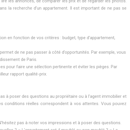
lire les annonces, de comparer les prix et de regarder les photos.
 dans la recherche d’un appartement. Il est important de ne pas se
tion en fonction de vos critères : budget, type d’appartement,
 permet de ne pas passer à côté d’opportunités. Par exemple, vous
dissement de Paris.
es pour faire une sélection pertinente et éviter les pièges. Par
eur rapport qualité-prix.
s à poser des questions au propriétaire ou à l’agent immobilier et
les conditions réelles correspondent à vos attentes. Vous pouvez
c. N’hésitez pas à noter vos impressions et à poser des questions.
suelles ?
– L’appartement est-il meublé ou non meublé ?
– Le