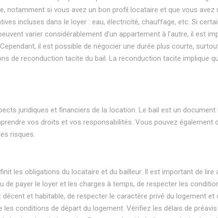
ie, notamment si vous avez un bon profil locataire et que vous avez
ves incluses dans le loyer : eau, électricité, chauffage, etc. Si cer
ent varier considérablement d’un appartement à l’autre, il est impo
. Cependant, il est possible de négocier une durée plus courte, surtou
de reconduction tacite du bail. La reconduction tacite implique que 
cts juridiques et financiers de la location. Le bail est un document imp
comprendre vos droits et vos responsabilités. Vous pouvez également
es risques.
finit les obligations du locataire et du bailleur. Il est important de l
enu de payer le loyer et les charges à temps, de respecter les conditi
nt décent et habitable, de respecter le caractère privé du logement et
se les conditions de départ du logement. Vérifiez les délais de préav