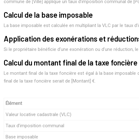
commune de [Ville] applique un taux d’imposition communal de [P
Calcul de la base imposable
La base imposable est calculée en multipliant la VLC par le taux 
Application des exonérations et réduction
Si le propriétaire bénéficie d’une exonération ou d’une réduction,
Calcul du montant final de la taxe foncière
Le montant final de la taxe foncière est égal à la base imposable 
final de la taxe foncière serait de [Montant] €.
Élément
Valeur locative cadastrale (VLC)
Taux d’imposition communal
Base imposable