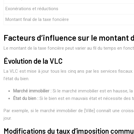
Exonérations et réductions
Montant final de la taxe foncière
Facteurs d’influence sur le montant d
Le montant de la taxe foncière peut varier au fil du temps en fonctio
Évolution de la VLC
La VLC est mise à jour tous les cinq ans par les services fiscaux
l’état du bien.
Marché immobilier :
Si le marché immobilier est en hausse, la
État du bien :
Si le bien est en mauvais état et nécessite des t
Par exemple, si le marché immobilier de [Ville] connaît une crois
jour.
Modifications du taux d’imposition commu