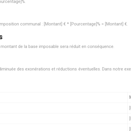
ourcentage]%.
d’imposition communal : [Montant] € * [Pourcentage]% = [Montant] €.
s
 le montant de la base imposable sera réduit en conséquence.
diminuée des exonérations et réductions éventuelles. Dans notre exem