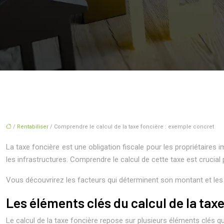
/
Rentabiliser
/ Comprendre le calcul de la taxe foncière : exemple concret
La taxe foncière est une obligation fiscale pour les propriétaires 
les infrastructures. Comprendre le calcul de cette taxe est crucia
Vous découvrirez les facteurs qui déterminent son montant et les 
Les éléments clés du calcul de la tax
Le calcul de la taxe foncière repose sur plusieurs éléments clés q