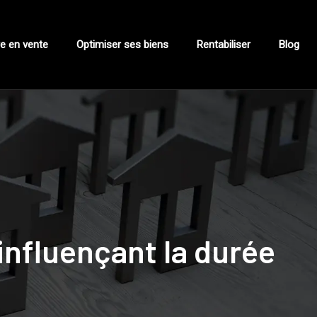
e en vente
Optimiser ses biens
Rentabiliser
Blog
influençant la durée