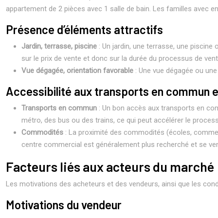
appartement de 2 pièces avec 1 salle de bain. Les familles avec e
Présence d’éléments attractifs
Jardin, terrasse, piscine
: Un jardin, une terrasse, une piscin
sur le prix de vente et donc sur la durée du processus de vent
Vue dégagée, orientation favorable
: Une vue dégagée ou une 
Accessibilité aux transports en commun 
Transports en commun
: Un bon accès aux transports en com
métro, des bus ou des trains, ce qui peut accélérer le proces
Commodités
: La proximité des commodités (écoles, commerc
centre commercial est généralement plus recherché et se vend
Facteurs liés aux acteurs du marché
Les motivations des acheteurs et des vendeurs, ainsi que les cond
Motivations du vendeur