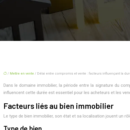
/
Mettre en vente
/ Délai entre compromis et vente : facteurs influençant la du
Dans le domaine immobilier, la période entre la signature du com
influencent cette durée est essentiel pour les acheteurs et les vende
Facteurs liés au bien immobilier
Le type de bien immobilier, son état et sa localisation jouent un r
Type de bien