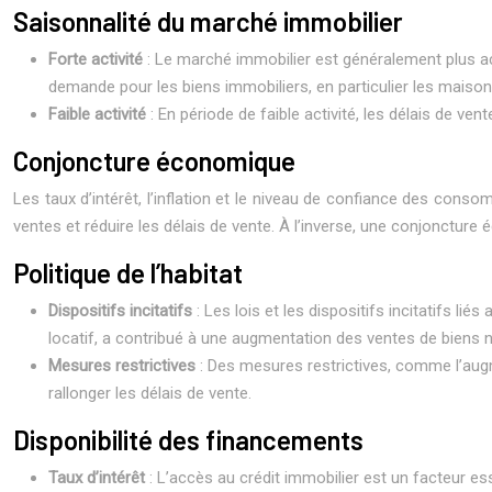
Saisonnalité du marché immobilier
Forte activité
: Le marché immobilier est généralement plus act
demande pour les biens immobiliers, en particulier les maisons
Faible activité
: En période de faible activité, les délais de v
Conjoncture économique
Les taux d’intérêt, l’inflation et le niveau de confiance des con
ventes et réduire les délais de vente. À l’inverse, une conjoncture 
Politique de l’habitat
Dispositifs incitatifs
: Les lois et les dispositifs incitatifs l
locatif, a contribué à une augmentation des ventes de biens 
Mesures restrictives
: Des mesures restrictives, comme l’aug
rallonger les délais de vente.
Disponibilité des financements
Taux d’intérêt
: L’accès au crédit immobilier est un facteur es