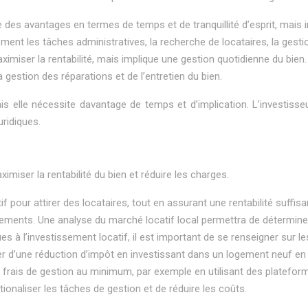
 des avantages en termes de temps et de tranquillité d’esprit, mais i
ent les tâches administratives, la recherche de locataires, la gestion
miser la rentabilité, mais implique une gestion quotidienne du bien. 
a gestion des réparations et de l’entretien du bien.
s elle nécessite davantage de temps et d’implication. L’investisseu
uridiques.
miser la rentabilité du bien et réduire les charges.
ctif pour attirer des locataires, tout en assurant une rentabilité suffi
pements. Une analyse du marché locatif local permettra de déterminer
ques à l’investissement locatif, il est important de se renseigner sur 
cier d’une réduction d’impôt en investissant dans un logement neuf e
es frais de gestion au minimum, par exemple en utilisant des plateform
tionaliser les tâches de gestion et de réduire les coûts.