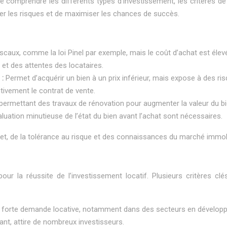
de comprendre les différents types d’investissement, les critères de c
r les risques et de maximiser les chances de succès.
scaux, comme la loi Pinel par exemple, mais le coût d’achat est élevé
et des attentes des locataires.
 :
Permet d’acquérir un bien à un prix inférieur, mais expose à des ris
ntivement le contrat de vente.
 permettant des travaux de rénovation pour augmenter la valeur du bi
aluation minutieuse de l’état du bien avant l’achat sont nécessaires.
et, de la tolérance au risque et des connaissances du marché immobi
r la réussite de l’investissement locatif. Plusieurs critères clé
ne forte demande locative, notamment dans des secteurs en développ
t, attire de nombreux investisseurs.