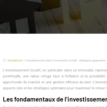
/
Rentabiliser
/ Investissement dans l’immobilier locatif : stratégies gagnantes
L’investissement locatif, en particulier dans un immeuble, représe
portefeuille, une valeur refuge face à l’inflation et la possibil
approfondie du marché et une gestion efficace du bien. L’investi
aspects clés et les stratégies optimales pour maximiser le retour 
Les fondamentaux de l’investissemen