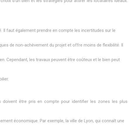
hoix d’un bien et les stratégies pour attirer les locataires idéaux.
. Il faut également prendre en compte les incertitudes sur le
ques de non-achèvement du projet et offre moins de flexibilité. Il
en. Cependant, les travaux peuvent être coûteux et le bien peut
lier.
s doivent être pris en compte pour identifier les zones les plus
ement économique. Par exemple, la ville de Lyon, qui connaît une