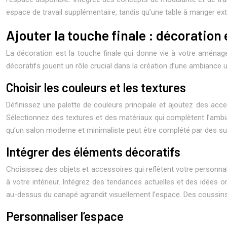
espace de travail supplémentaire, tandis qu’une table à manger exte
Ajouter la touche finale : décoration
La décoration est la touche finale qui donne vie à votre aménagem
décoratifs jouent un rôle crucial dans la création d’une ambiance u
Choisir les couleurs et les textures
Définissez une palette de couleurs principale et ajoutez des acc
Sélectionnez des textures et des matériaux qui complètent l’ambi
qu’un salon moderne et minimaliste peut être complété par des sur
Intégrer des éléments décoratifs
Choisissez des objets et accessoires qui reflètent votre personnalit
à votre intérieur. Intégrez des tendances actuelles et des idées or
au-dessus du canapé agrandit visuellement l’espace. Des coussins 
Personnaliser l’espace