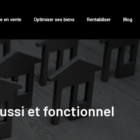
e en vente
Optimiser ses biens
Rentabiliser
Blog
ussi et fonctionnel