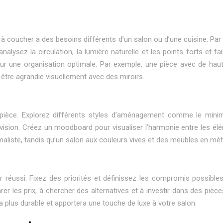
oucher a des besoins différents d’un salon ou d’une cuisine. Par exem
 analysez la circulation, la lumière naturelle et les points forts e
pour une organisation optimale. Par exemple, une pièce avec de h
être agrandie visuellement avec des miroirs.
èce. Explorez différents styles d’aménagement comme le minimal
 vision. Créez un moodboard pour visualiser l’harmonie entre les é
liste, tandis qu’un salon aux couleurs vives et des meubles en métal
r réussi. Fixez des priorités et définissez les compromis possib
er les prix, à chercher des alternatives et à investir dans des pièce
a plus durable et apportera une touche de luxe à votre salon.