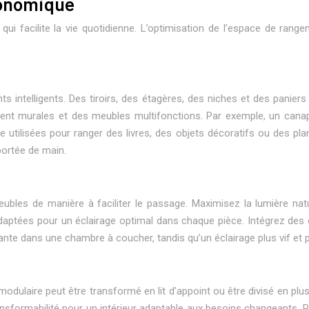
gonomique
i facilite la vie quotidienne. L’optimisation de l’espace de rangem
s intelligents. Des tiroirs, des étagères, des niches et des panier
ent murales et des meubles multifonctions. Par exemple, un canapé-
utilisées pour ranger des livres, des objets décoratifs ou des plant
portée de main.
meubles de manière à faciliter le passage. Maximisez la lumière nat
es adaptées pour un éclairage optimal dans chaque pièce. Intégrez d
nte dans une chambre à coucher, tandis qu’un éclairage plus vif et p
modulaire peut être transformé en lit d’appoint ou être divisé en p
ansformabilité pour un intérieur adaptable aux besoins changeants. 