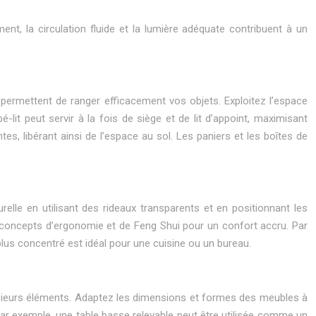
ent, la circulation fluide et la lumière adéquate contribuent à un
s permettent de ranger efficacement vos objets. Exploitez l’espace
lit peut servir à la fois de siège et de lit d’appoint, maximisant
es, libérant ainsi de l’espace au sol. Les paniers et les boîtes de
urelle en utilisant des rideaux transparents et en positionnant les
es concepts d’ergonomie et de Feng Shui pour un confort accru. Par
lus concentré est idéal pour une cuisine ou un bureau.
lusieurs éléments. Adaptez les dimensions et formes des meubles à
Par exemple, une table basse relevable peut être utilisée comme un