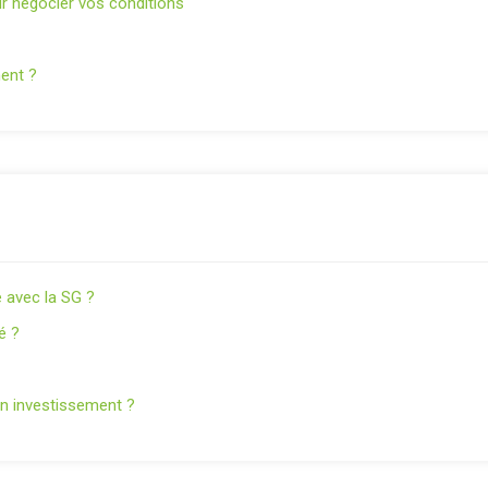
r négocier vos conditions
nent ?
 avec la SG ?
é ?
on investissement ?