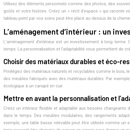
Utilisez des éléments personnels comme des photos, des souvenirs
goûts et votre histoire. Créez un « récit d’espace » qui raconte v
tableau peint par vos soins peut être placé au-dessus de la chemi
L’aménagement d’intérieur : un inve
L’aménagement d’intérieur est un investissement à long terme. 
temps. La personnalisation et l’adaptabilité vous permettent de crée
Choisir des matériaux durables et éco-re
Privilégiez des matériaux naturels et recyclables comme le bois, le
des meubles fabriqués avec des matériaux durables. Par exemple, u
écologique à un canapé en cuir.
Mettre en avant la personnalisation et l’ad
Créez un intérieur flexible et adaptable aux besoins changeants d
dans le temps. Des meubles modulaires, des rangements adaptabl
exemple, une table basse relevable peut être utilisée comme un es