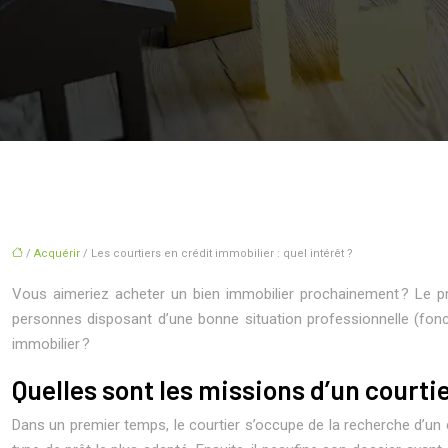
/
Acquérir
/ Les courtiers en crédit immobilier : quel intérêt ?
Vous aimeriez acheter un bien immobilier prochainement ? Le prê
personnes disposant d’une bonne situation professionnelle (fon
immobilier ?
Quelles sont les missions d’un courti
Dans un premier temps, le courtier s’occupe de la recherche d’un cr