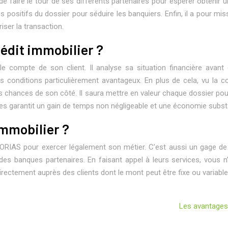
 de faire le tour de ses différents partenaires pour espérer obtenir
tés positifs du dossier pour séduire les banquiers. Enfin, il a pour m
ser la transaction.
rédit immobilier ?
 le compte de son client. Il analyse sa situation financière ava
s conditions particulièrement avantageux. En plus de cela, vu la 
 chances de son côté. Il saura mettre en valeur chaque dossier pour s
ces garantit un gain de temps non négligeable et une économie substa
mmobilier ?
 l’ORIAS pour exercer légalement son métier. C’est aussi un gage de
 des banques partenaires. En faisant appel à leurs services, vous
irectement auprès des clients dont le mont peut être fixe ou variable. A
Les avantages 