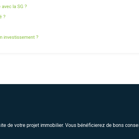
 avec la SG ?
é ?
on investissement ?
site de votre projet immobilier. Vous bénéficierez de bons conse