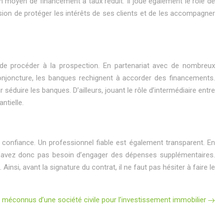
 un moyen de financement à taux réduit. Il joue également le rôle de
ission de protéger les intérêts de ses clients et de les accompagner
nt de procéder à la prospection. En partenariat avec de nombreux
conjoncture, les banques rechignent à accorder des financements.
éduire les banques. D’ailleurs, jouant le rôle d’intermédiaire entre
ntielle.
 confiance. Un professionnel fiable est également transparent. En
 n’avez donc pas besoin d’engager des dépenses supplémentaires.
insi, avant la signature du contrat, il ne faut pas hésiter à faire le
méconnus d’une société civile pour l’investissement immobilier