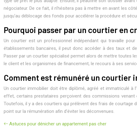
type de prêt le plus adapté. Ensuite, il peaufine son dossier avant
négociateur. De ce fait, il n’hésitera pas à mettre en avant les cô
jusqu’au déblocage des fonds pour accélérer la procédure et sécuri
Pourquoi passer par un courtier en c
Un courtier est un professionnel indépendant qui travaille pour
établissements bancaires, il peut donc accéder à des taux et de
Passer par un courtier spécialisé permet alors de mettre toutes les
le client et les organismes de financement, le recours à ses servi
Comment est rémunéré un courtier i
Un courtier immobilier doit être diplômé, agréé et immatriculé à
effet, certains prestataires perçoivent des commissions venant
Toutefois, il y a des courtiers qui prélèvent des frais de courtage d
point sur la rémunération afin d’éviter les déconvenues.
Astuces pour dénicher un appartement pas cher