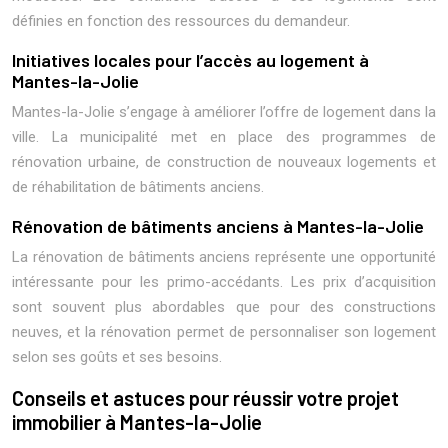
définies en fonction des ressources du demandeur.
Initiatives locales pour l’accès au logement à
Mantes-la-Jolie
Mantes-la-Jolie s’engage à améliorer l’offre de logement dans la
ville. La municipalité met en place des programmes de
rénovation urbaine, de construction de nouveaux logements et
de réhabilitation de bâtiments anciens.
Rénovation de bâtiments anciens à Mantes-la-Jolie
La rénovation de bâtiments anciens représente une opportunité
intéressante pour les primo-accédants. Les prix d’acquisition
sont souvent plus abordables que pour des constructions
neuves, et la rénovation permet de personnaliser son logement
selon ses goûts et ses besoins.
Conseils et astuces pour réussir votre projet
immobilier à Mantes-la-Jolie