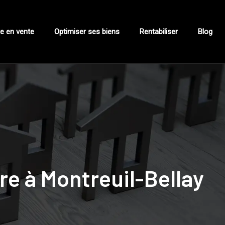
e en vente
Optimiser ses biens
Rentabiliser
Blog
re à Montreuil-Bellay