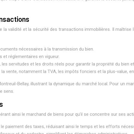
ansactions
 la validité et la sécurité des transactions immobilières. Il maîtris
 documents nécessaires à la transmission du bien.
s et réglementaires en vigueur.
s servitudes et les droits réels pour garantir la propriété du bien et 
 la vente, notamment la TVA, les impôts fonciers et la plus-value, en
ontreuil-Bellay, illustrant la dynamique du marché local. Pour un ma
ce sens.
s
bérant ainsi le marchand de biens pour qu’il se concentre sur ses activ
 le paiement des taxes, réduisant ainsi le temps et les efforts néces
 fiscaux et du cadastre, simplifiant les démarches administratives.