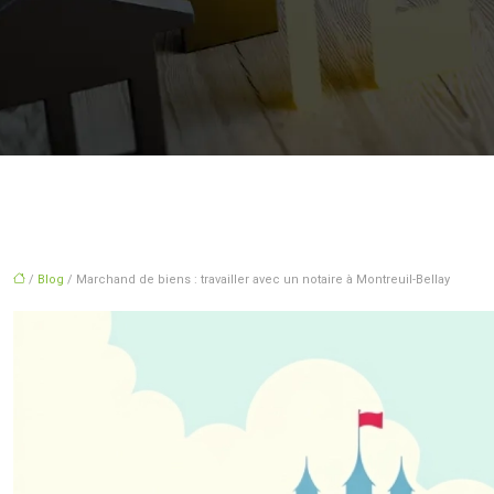
/
Blog
/ Marchand de biens : travailler avec un notaire à Montreuil-Bellay