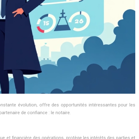
onstante évolution, offre des opportunités intéressantes pour les
artenaire de confiance : le notaire.
ique et financière des opérations, protège les intérêts des parties et