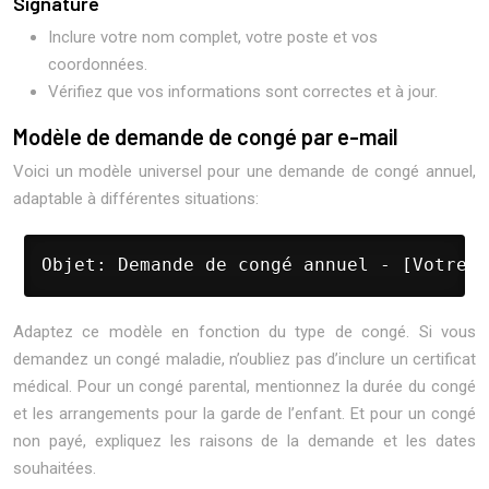
Signature
Inclure votre nom complet, votre poste et vos
coordonnées.
Vérifiez que vos informations sont correctes et à jour.
Modèle de demande de congé par e-mail
Voici un modèle universel pour une demande de congé annuel,
adaptable à différentes situations:
Objet: Demande de congé annuel - [Votre N
Adaptez ce modèle en fonction du type de congé. Si vous
demandez un congé maladie, n’oubliez pas d’inclure un certificat
médical. Pour un congé parental, mentionnez la durée du congé
et les arrangements pour la garde de l’enfant. Et pour un congé
non payé, expliquez les raisons de la demande et les dates
souhaitées.