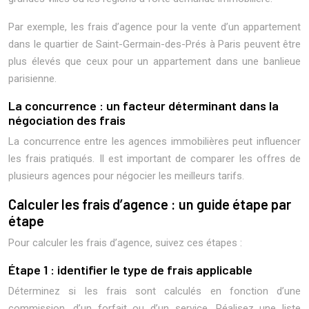
Par exemple, les frais d’agence pour la vente d’un appartement
dans le quartier de Saint-Germain-des-Prés à Paris peuvent être
plus élevés que ceux pour un appartement dans une banlieue
parisienne.
La concurrence : un facteur déterminant dans la
négociation des frais
La concurrence entre les agences immobilières peut influencer
les frais pratiqués. Il est important de comparer les offres de
plusieurs agences pour négocier les meilleurs tarifs.
Calculer les frais d’agence : un guide étape par
étape
Pour calculer les frais d’agence, suivez ces étapes :
Étape 1 : identifier le type de frais applicable
Déterminez si les frais sont calculés en fonction d’une
commission, d’un forfait ou d’un service. Réalisez une liste