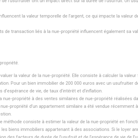
té de l’usufruitier ont un impact direct sur la durée de l’usufruit. Un 
n influencent la valeur temporelle de l’argent, ce qui impacte la valeur 
oûts de transaction liés à la nue-propriété influencent également sa va
propriété.
valuer la valeur de la nue-propriété. Elle consiste à calculer la valeur
inflation. Pour un bien immobilier de 200 000 euros avec un usufruitier 
’espérance de vie, de taux d’intérêt et d’inflation.
nue-propriété à des ventes similaires de nue-propriété réalisées dan
e nue-propriété d’un appartement similaire a été vendue récemment à 
stion.
te méthode consiste à estimer la valeur de la nue-propriété en fonction
es biens immobiliers appartenant à des associations. Si le loyer ann
on des facteurs de durée de l’usufruit et de l’espérance de vie de l’us