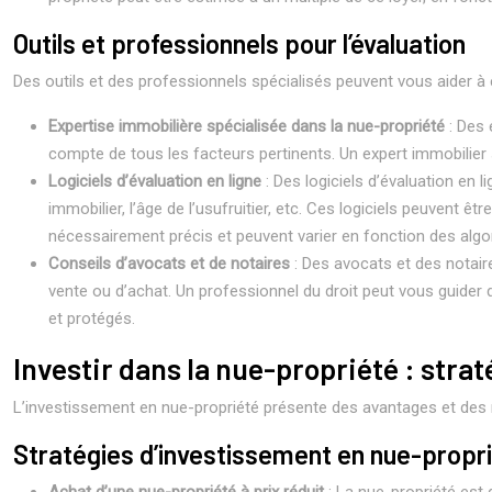
Outils et professionnels pour l’évaluation
Des outils et des professionnels spécialisés peuvent vous aider à é
Expertise immobilière spécialisée dans la nue-propriété
: Des 
compte de tous les facteurs pertinents. Un expert immobilier sp
Logiciels d’évaluation en ligne
: Des logiciels d’évaluation en 
immobilier, l’âge de l’usufruitier, etc. Ces logiciels peuvent 
nécessairement précis et peuvent varier en fonction des algor
Conseils d’avocats et de notaires
: Des avocats et des notair
vente ou d’achat. Un professionnel du droit peut vous guider 
et protégés.
Investir dans la nue-propriété : strat
L’investissement en nue-propriété présente des avantages et des 
Stratégies d’investissement en nue-propr