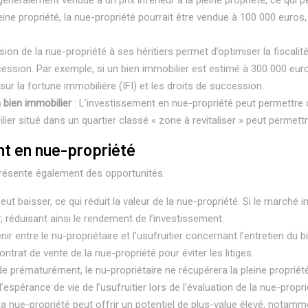
généralement vendue à un prix inférieur à la pleine propriété, ce qui 
e propriété, la nue-propriété pourrait être vendue à 100 000 euros, 
sion de la nue-propriété à ses héritiers permet d’optimiser la fiscalit
succession. Par exemple, si un bien immobilier est estimé à 300 000 eur
sur la fortune immobilière (IFI) et les droits de succession.
n bien immobilier
: L’investissement en nue-propriété peut permettre 
lier situé dans un quartier classé « zone à revitaliser » peut permett
nt en nue-propriété
présente également des opportunités.
peut baisser, ce qui réduit la valeur de la nue-propriété. Si le marché
, réduisant ainsi le rendement de l’investissement.
ir entre le nu-propriétaire et l’usufruitier concernant l’entretien du b
ntrat de vente de la nue-propriété pour éviter les litiges.
cède prématurément, le nu-propriétaire ne récupérera la pleine propriét
espérance de vie de l’usufruitier lors de l’évaluation de la nue-propri
La nue-propriété peut offrir un potentiel de plus-value élevé, notam