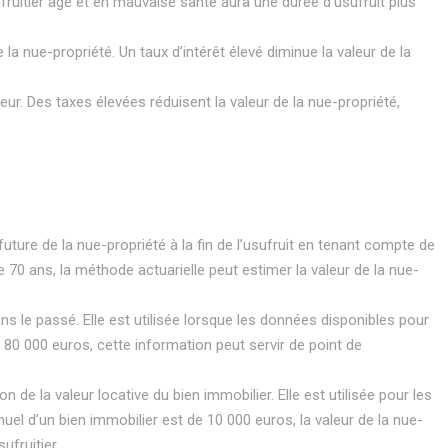
usufruitier âgé et en mauvaise santé aura une durée d’usufruit plus
de la nue-propriété. Un taux d’intérêt élevé diminue la valeur de la
leur. Des taxes élevées réduisent la valeur de la nue-propriété,
 future de la nue-propriété à la fin de l’usufruit en tenant compte de
de 70 ans, la méthode actuarielle peut estimer la valeur de la nue-
s le passé. Elle est utilisée lorsque les données disponibles pour
80 000 euros, cette information peut servir de point de
 de la valeur locative du bien immobilier. Elle est utilisée pour les
uel d’un bien immobilier est de 10 000 euros, la valeur de la nue-
ufruitier.