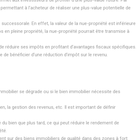
permet aux investisseurs de profiter d’une plus-value future. Par
permettant à l’acheteur de réaliser une plus-value potentielle de
é successorale. En effet, la valeur de la nue-propriété est inférieure
os en pleine propriété, la nue-propriété pourrait être transmise à
de réduire ses impôts en profitant d’avantages fiscaux spécifiques.
re de bénéficier d’une réduction d’impôt sur le revenu.
 immobilier se dégrade ou si le bien immobilier nécessite des
ien, la gestion des revenus, etc. Il est important de définir
é du bien que plus tard, ce qui peut réduire le rendement de
été.
ment sur des biens immobiliers de qualité dans des zones à fort