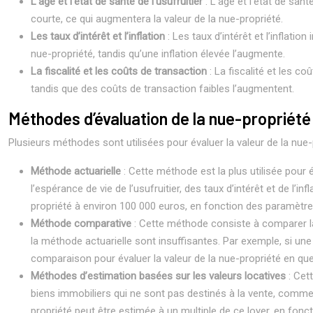
L’âge et l’état de santé de l’usufruitier
: L’âge et l’état de san
courte, ce qui augmentera la valeur de la nue-propriété.
Les taux d’intérêt et l’inflation
: Les taux d’intérêt et l’inflatio
nue-propriété, tandis qu’une inflation élevée l’augmente.
La fiscalité et les coûts de transaction
: La fiscalité et les c
tandis que des coûts de transaction faibles l’augmentent.
Méthodes d’évaluation de la nue-propriété
Plusieurs méthodes sont utilisées pour évaluer la valeur de la nue-
Méthode actuarielle
: Cette méthode est la plus utilisée pour é
l’espérance de vie de l’usufruitier, des taux d’intérêt et de l’
propriété à environ 100 000 euros, en fonction des paramètres d
Méthode comparative
: Cette méthode consiste à comparer la 
la méthode actuarielle sont insuffisantes. Par exemple, si un
comparaison pour évaluer la valeur de la nue-propriété en que
Méthodes d’estimation basées sur les valeurs locatives
: Cet
biens immobiliers qui ne sont pas destinés à la vente, comme l
propriété peut être estimée à un multiple de ce loyer, en foncti