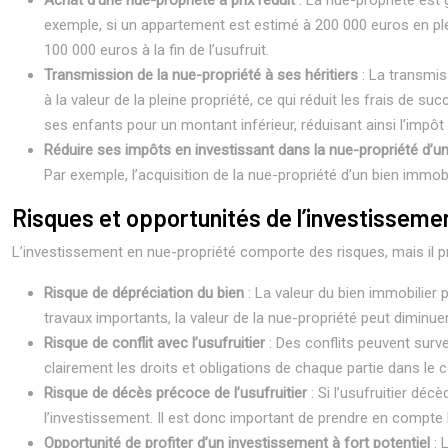
Achat d’une nue-propriété à prix réduit
: La nue-propriété est 
exemple, si un appartement est estimé à 200 000 euros en plein
100 000 euros à la fin de l’usufruit.
Transmission de la nue-propriété à ses héritiers
: La transmis
à la valeur de la pleine propriété, ce qui réduit les frais de 
ses enfants pour un montant inférieur, réduisant ainsi l’impôt 
Réduire ses impôts en investissant dans la nue-propriété d’u
Par exemple, l’acquisition de la nue-propriété d’un bien immobi
Risques et opportunités de l’investisseme
L’investissement en nue-propriété comporte des risques, mais il 
Risque de dépréciation du bien
: La valeur du bien immobilier 
travaux importants, la valeur de la nue-propriété peut diminuer
Risque de conflit avec l’usufruitier
: Des conflits peuvent surven
clairement les droits et obligations de chaque partie dans le co
Risque de décès précoce de l’usufruitier
: Si l’usufruitier dé
l’investissement. Il est donc important de prendre en compte l’
Opportunité de profiter d’un investissement à fort potentiel
: 