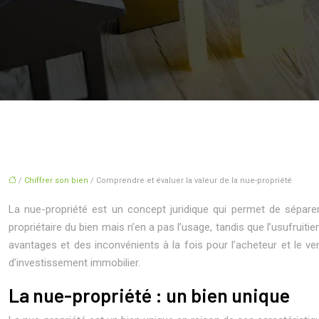
/
Chiffrer son bien
/ Comprendre et évaluer la valeur de la nue-propriété
La nue-propriété est un concept juridique qui permet de séparer 
propriétaire du bien mais n’en a pas l’usage, tandis que l’usufruit
avantages et des inconvénients à la fois pour l’acheteur et le ve
d’investissement immobilier.
La nue-propriété : un bien unique