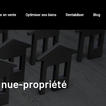
e en vente
Optimiser ses biens
Rentabiliser
Blog
a nue-propriété