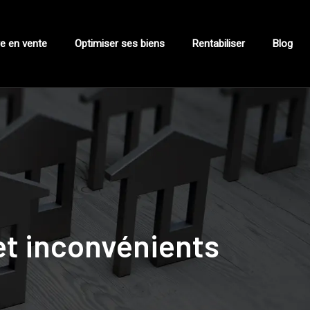
e en vente
Optimiser ses biens
Rentabiliser
Blog
 et inconvénients