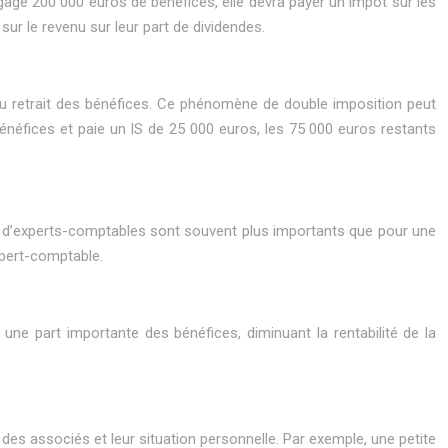
égage 200 000 euros de bénéfices, elle devra payer un impôt sur les
ur le revenu sur leur part de dividendes.
du retrait des bénéfices. Ce phénomène de double imposition peut
énéfices et paie un IS de 25 000 euros, les 75 000 euros restants
res d’experts-comptables sont souvent plus importants que pour une
xpert-comptable.
r une part importante des bénéfices, diminuant la rentabilité de la
us des associés et leur situation personnelle. Par exemple, une petite