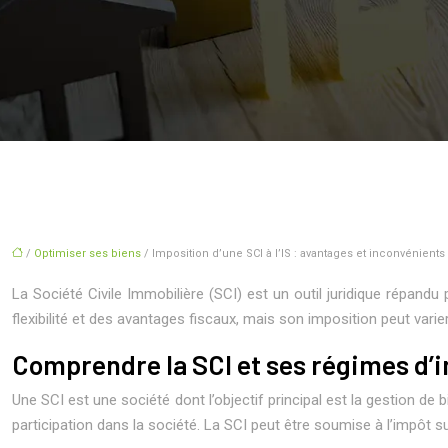
/
Optimiser ses biens
/ Imposition d’une SCI à l’IS : avantages et inconvénients
La Société Civile Immobilière (SCI) est un outil juridique répan
flexibilité et des avantages fiscaux, mais son imposition peut varie
Comprendre la SCI et ses régimes d’
Une SCI est une société dont l’objectif principal est la gestion d
participation dans la société. La SCI peut être soumise à l’impôt su