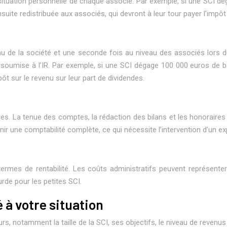
a situation personnelle de chaque associé. Par exemple, si une SCI d
te redistribuée aux associés, qui devront à leur tour payer l’impôt s
u de la société et une seconde fois au niveau des associés lors 
 soumise à l’IR. Par exemple, si une SCI dégage 100 000 euros de b
pôt sur le revenu sur leur part de dividendes.
ires. La tenue des comptes, la rédaction des bilans et les honorai
enir une comptabilité complète, ce qui nécessite l’intervention d’un e
 termes de rentabilité. Les coûts administratifs peuvent représente
urde pour les petites SCI.
 à votre situation
eurs, notamment la taille de la SCI, ses objectifs, le niveau de reven