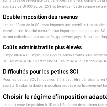
sur la base de l’intégralité des bénéfices, sans tenir compte de l
sociétés de 50 000 euros (25% du bénéfice). Cette somme sera ensui
Double imposition des revenus
Les bénéfices de la SCI sont imposés une première fois au nivea
entraîner une fiscalité cumulée plus importante que pour une SCI
seront redistribués aux associés, qui devront payer à leur tour l’im
Coûts administratifs plus élevés
L’imposition à l’IS implique des coûts administratifs supplémenta
SCI soumise à l’IR. En effet, une SCI soumise à l’IS est tenue de t
Difficultés pour les petites SCI
Pour les petites SCI, l’imposition à l’IS peut être pénalisante en
société. De plus, la double imposition peut être particulièrement lo
Choisir le régime d’imposition adapté
Le choix entre l’imposition à l’IR et à l’IS dépend de plusieurs fact