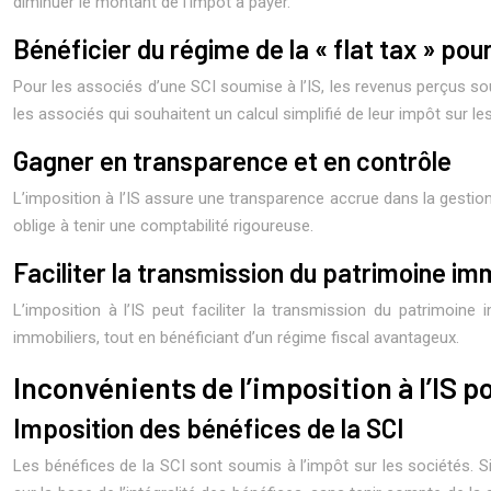
diminuer le montant de l’impôt à payer.
Bénéficier du régime de la « flat tax » pou
Pour les associés d’une SCI soumise à l’IS, les revenus perçus so
les associés qui souhaitent un calcul simplifié de leur impôt sur l
Gagner en transparence et en contrôle
L’imposition à l’IS assure une transparence accrue dans la gestion
oblige à tenir une comptabilité rigoureuse.
Faciliter la transmission du patrimoine im
L’imposition à l’IS peut faciliter la transmission du patrimoine
immobiliers, tout en bénéficiant d’un régime fiscal avantageux.
Inconvénients de l’imposition à l’IS p
Imposition des bénéfices de la SCI
Les bénéfices de la SCI sont soumis à l’impôt sur les sociétés. Si