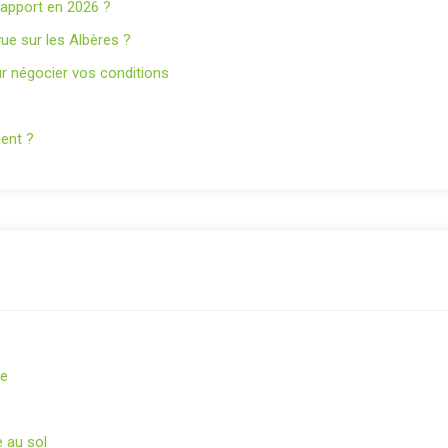
s apport en 2026 ?
ue sur les Albères ?
r négocier vos conditions
nent ?
le
e au sol