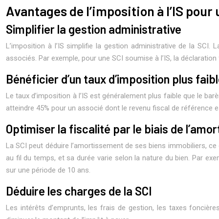
Avantages de l’imposition à l’IS pour
Simplifier la gestion administrative
L’imposition à l’IS simplifie la gestion administrative de la SCI
associés. Par exemple, pour une SCI soumise à l’IS, la déclaration f
Bénéficier d’un taux d’imposition plus faib
Le taux d’imposition à l’IS est généralement plus faible que le bar
atteindre 45% pour un associé dont le revenu fiscal de référence es
Optimiser la fiscalité par le biais de l’am
La SCI peut déduire l’amortissement de ses biens immobiliers, ce 
au fil du temps, et sa durée varie selon la nature du bien. Par 
sur une période de 10 ans.
Déduire les charges de la SCI
Les intérêts d’emprunts, les frais de gestion, les taxes foncièr